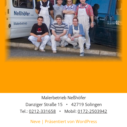
Malerbetrieb Neßhöfer
Danziger Straße 15 • 42719 Solingen
Tel.:
0212-331658
• Mobil:
0172-2503942
Neve
| Präsentiert von
WordPress